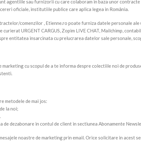
 sunt agentiile sau furnizorii cu care colaboram in baza unor contract
ereri oficiale, institutiile publice care aplica legea in România.
actelor/comenzilor , Etienne.ro poate furniza datele personale ale uti
me de curierat URGENT CARGUS, Zopim LIVE CHAT, Mailchimp, contabili 
despre entitatea insarcinata cu prelucrarea datelor sale personale, sco
de marketing cu scopul de a te informa despre colectiile noi de produse
stenti.
re metodele de mai jos:
de la noi;
.
tatea de dezabonare in contul de client in sectiunea Abonamente Newsl
i mesajele noastre de marketing prin email. Orice solicitare in acest se