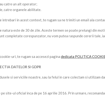
sau catre un alt operator;
e, catre organele abilitate.
e intrebari in acest context, te rugam sa ne trimiti un email ala
conta
 natura este de 30 de zile. Aceste termen se poate prelungi din motiv
unt completate corespunzator, nu vom putea raspunde cererii tale, iar
 cookie-uri, te rugam sa accesezi pagina
dedicata POLITICA COOKI
ECTIA DATELOR SI GDPR
odusele si serviciile noastre, sau la felul in care colectam si utilizam 
 pe site-ul oficial inca de pe 16 aprilie 2016. Prin urmare, recomanda