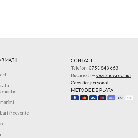
ORMATII
CONTACT
Telefon:
0753 843 663
act
Bucuresti —
vezi showroomul
Consilier personal
ratii
METODE DE PLATA:
ltaminte
 marimi
ebari frecvente
are
a