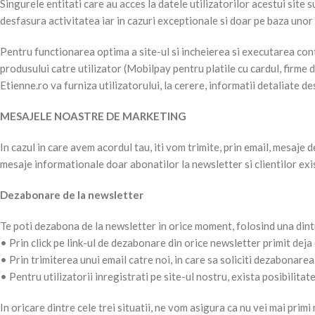
Singurele entitati care au acces la datele utilizatorilor acestui site
desfasura activitatea iar in cazuri exceptionale si doar pe baza unor c
Pentru functionarea optima a site-ul si incheierea si executarea contr
produsului catre utilizator (Mobilpay pentru platile cu cardul, fir
Etienne.ro va furniza utilizatorului, la cerere, informatii detaliate 
MESAJELE NOASTRE DE MARKETING
In cazul in care avem acordul tau, iti vom trimite, prin email, mesaje 
mesaje informationale doar abonatilor la newsletter si clientilor exi
Dezabonare de la newsletter
Te poti dezabona de la newsletter in orice moment, folosind una dint
• Prin click pe link-ul de dezabonare din orice newsletter primit deja 
• Prin trimiterea unui email catre noi, in care sa soliciti dezabonarea
• Pentru utilizatorii inregistrati pe site-ul nostru, exista posibili
In oricare dintre cele trei situatii, ne vom asigura ca nu vei mai prim