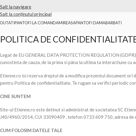
Pantofi la comanda, lucrati manual in Bucuresti
Salt la navigare
Salt la conținutul principal
OUTATI
PANTOFI LA COMANDA
MIREASA
PANTOFI DAMA
BARBATI
POLITICA DE CONFIDENTIALITAT
Legat de EU GENERAL DATA PROTECTION REGULATION (GDPR), in context
cunostinta de cauza, de la prima si pâna la ultima ta interactiune cu a
Etienne.ro isi rezerva dreptul de a modifica prezentul document ori de 
pentru Politica de confidentialitate. Te rugam sa verifici periodic con
CINE SUNTEM
Site-ul Etienne.ro este detinut si administrat de societatea SC Etienn
J40/4960/2014, CUI 33090409 , telefon 0733 609 750, adresa de 
CUM FOLOSIM DATELE TALE