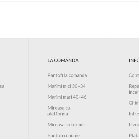
LA COMANDA
INF
Pantofi la comanda
Cont
asa
Marimi mici 30–34
Repa
inca
Marimi mari 40–46
Ghid
Mireasa cu
platforma
Intr
Mireasa cu toc mic
Livr
Pantofi cununie
Plat