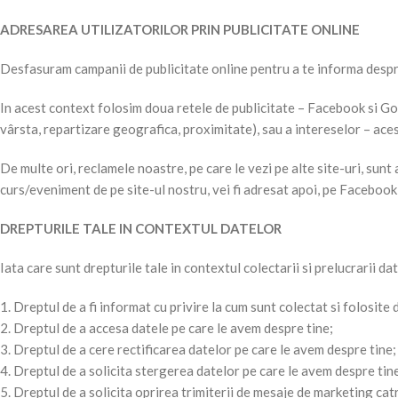
ADRESAREA UTILIZATORILOR PRIN PUBLICITATE ONLINE
Desfasuram campanii de publicitate online pentru a te informa despre 
In acest context folosim doua retele de publicitate – Facebook si Go
vârsta, repartizare geografica, proximitate), sau a intereselor – aces
De multe ori, reclamele noastre, pe care le vezi pe alte site-uri, sunt
curs/eveniment de pe site-ul nostru, vei fi adresat apoi, pe Facebook 
DREPTURILE TALE IN CONTEXTUL DATELOR
Iata care sunt drepturile tale in contextul colectarii si prelucrarii dat
1. Dreptul de a fi informat cu privire la cum sunt colectat si folosite 
2. Dreptul de a accesa datele pe care le avem despre tine;
3. Dreptul de a cere rectificarea datelor pe care le avem despre tine;
4. Dreptul de a solicita stergerea datelor pe care le avem despre tin
5. Dreptul de a solicita oprirea trimiterii de mesaje de marketing catr