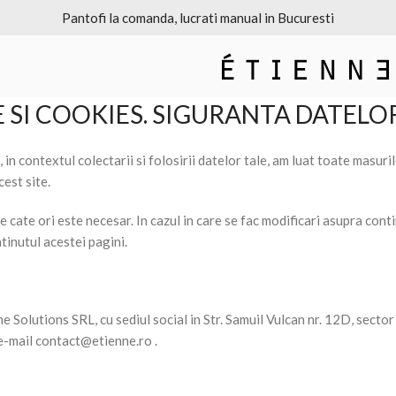
Personalizezi modelul, culoarea si tocul —
Consilier personal
E SI COOKIES. SIGURANTA DATEL
ul colectarii si folosirii datelor tale, am luat toate masurile te
cest site.
cate ori este necesar. In cazul in care se fac modificari asupra contin
tinutul acestei pagini.
e Solutions SRL, cu sediul social in Str. Samuil Vulcan nr. 12D, sector
e-mail
contact@etienne.ro
.