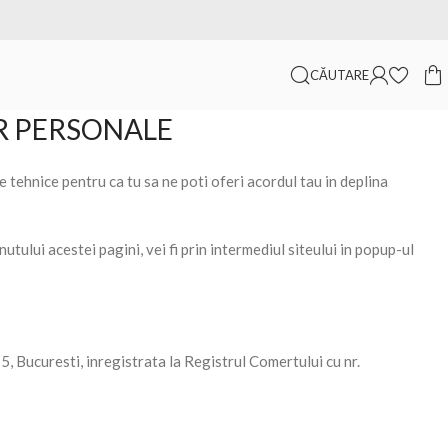
Telefon:
0753 843 663
·
Vino in showroom
CĂUTARE
OR PERSONALE
hnice pentru ca tu sa ne poti oferi acordul tau in deplina
utului acestei pagini, vei fi prin intermediul siteului in popup-ul
 5, Bucuresti, inregistrata la Registrul Comertului cu nr.