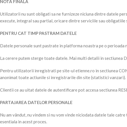
NOTA FINALA
Utilizatorii nu sunt obligati sa ne furnizeze niciuna dintre datele pe
execute, integral sau partial, oricare dintre serviciile sau obligatiil
PENTRU CAT TIMP PASTRAM DATELE
Datele personale sunt pastrate in platforma noastra pe o perioada 
La cerere putem sterge toate datele. Mai multi detalii in sect
Pentru utilizatorii inregistrati pe site-ul etienne.ro in sectiun
anonimat toate actiunile si inregistrarile din site (statistici vanzari).
Clientii ce au uitat datele de autentificare pot accesa sectiunea 
PARTAJAREA DATELOR PERSONALE
Nu am vândut, nu vindem si nu vom vinde niciodata datele tale catre te
esentiala in acest proces.