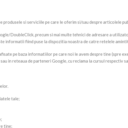
produsele si serviciile pe care le oferim si/sau despre articolele pub
ogle/DoubleClick, precum si mai multe tehnici de adresare a utilizato
te informatii fiind puse la dispozitia noastra de catre retelele aminti
 afisate pe baza informatiilor pe care noi le avem despre tine (spre ex
sau in reteaua de parteneri Google, cu reclama la cursul respectiv sau
elor.
datele tale;
e;
e tine;