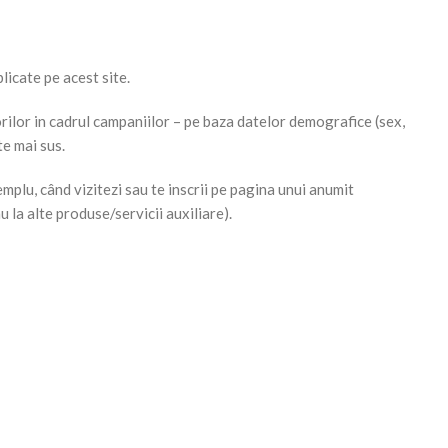
licate pe acest site.
rilor in cadrul campaniilor – pe baza datelor demografice (sex,
te mai sus.
emplu, când vizitezi sau te inscrii pe pagina unui anumit
 la alte produse/servicii auxiliare).