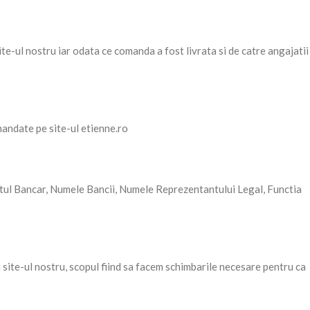
te-ul nostru iar odata ce comanda a fost livrata si de catre angajatii
mandate pe site-ul etienne.ro
ontul Bancar, Numele Bancii, Numele Reprezentantului Legal, Functia
i site-ul nostru, scopul fiind sa facem schimbarile necesare pentru ca