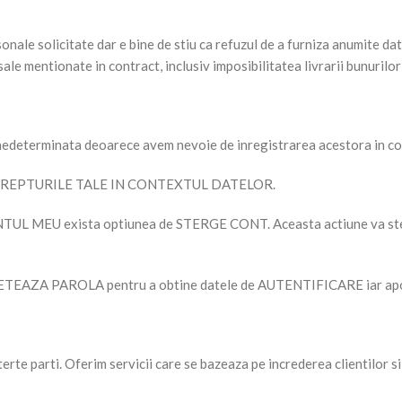
rsonale solicitate dar e bine de stiu ca refuzul de a furniza anumite 
e sale mentionate in contract, inclusiv imposibilitatea livrarii bunuril
nedeterminata deoarece avem nevoie de inregistrarea acestora in con
iunea DREPTURILE TALE IN CONTEXTUL DATELOR.
ea CONTUL MEU exista optiunea de STERGE CONT. Aceasta actiune va s
RESETEAZA PAROLA pentru a obtine datele de AUTENTIFICARE iar apoi 
rte parti. Oferim servicii care se bazeaza pe increderea clientilor si 