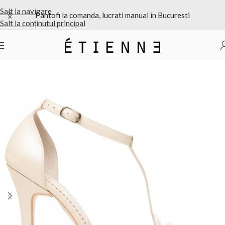
Salt la navigare
ucrati manual in Bucuresti
Personalizezi modelul, culo
Salt la conținutul principal
Prima pagină
/
Mireasa
/
Pantofi de mireasa