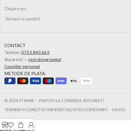
Despre noi
Termeni si conditii
CONTACT
Telefon:
0753 843 663
Bucuresti —
vezi showroomul
Consilier personal
METODE DE PLATA:
© 2026 ÉTIENNE — PANTOFI LA COMANDA, BUCURESTI
TERMENI SI CONDITII
CONFIDENTIALITATE
COOKIES
ANPC – SAL
SOL
Magazin
Listă de dorințe
Coș
Contul meu