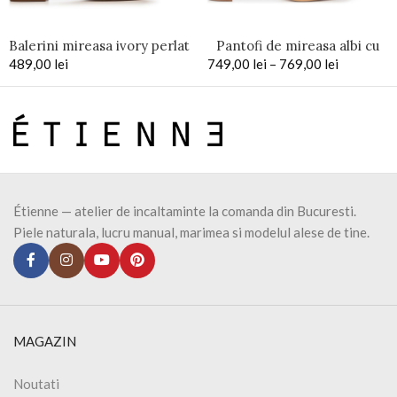
Balerini mireasa ivory perlat
Pantofi de mireasa albi cu
489,00
lei
Brianna
749,00
toc gros si funda argintie
lei
–
769,00
lei
Chic
Étienne — atelier de incaltaminte la comanda din Bucuresti.
Piele naturala, lucru manual, marimea si modelul alese de tine.
MAGAZIN
Noutati