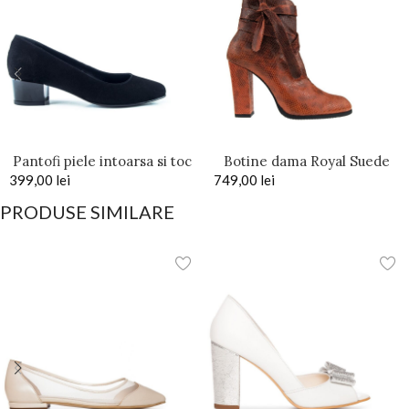
Pantofi piele intoarsa si toc
Botine dama Royal Suede
399,00
mic patrat Sonya
lei
749,00
Snake Print din piele
lei
naturala
PRODUSE SIMILARE