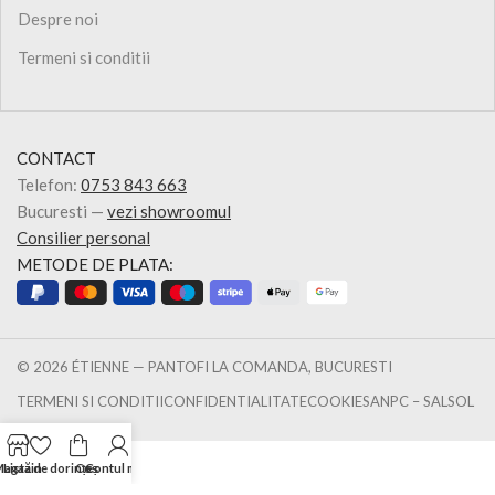
Despre noi
Termeni si conditii
CONTACT
Telefon:
0753 843 663
Bucuresti —
vezi showroomul
Consilier personal
METODE DE PLATA:
© 2026 ÉTIENNE — PANTOFI LA COMANDA, BUCURESTI
TERMENI SI CONDITII
CONFIDENTIALITATE
COOKIES
ANPC – SAL
SOL
Magazin
Listă de dorințe
Coș
Contul meu