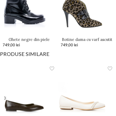
Ghete negre din piele
Botine dama cu varf ascutit
749,00
naturala lacuita
lei
749,00
Exotique Animal Print
lei
PRODUSE SIMILARE