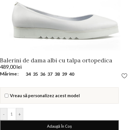
Balerini de dama albi cu talpa ortopedica
489,00
lei
Mărime
34
35
36
37
38
39
40
Vreau să personalizez acest model
-
+
Adaugă În Coș