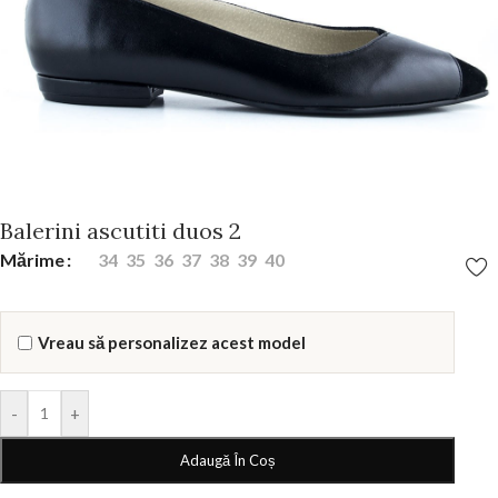
Balerini ascutiti duos 2
Mărime
34
35
36
37
38
39
40
Vreau să personalizez acest model
-
+
Adaugă În Coș