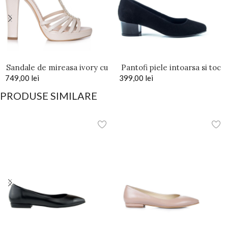
Sandale de mireasa ivory cu
Pantofi piele intoarsa si toc
749,00
platforma Giselle
lei
399,00
mic patrat Sonya
lei
PRODUSE SIMILARE